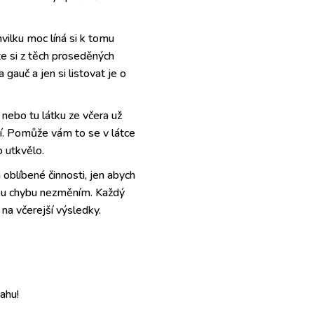
hvilku moc líná si k tomu
te si z těch proseděných
a gauč a jen si listovat je o
 nebo tu látku ze včera už
ní. Pomůže vám to se v látce
o utkvělo.
oblíbené činnosti, jen abych
vou chybu nezměním. Každý
 na včerejší výsledky.
ahu!