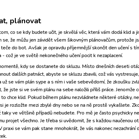
at, plánovat
tom, co se kdy budete učit, je skvělá věc, která vám dodá klid a j
m se, že můžu jen závidět všem šikovným plánovačům, protože js
i teče do bot. Avšak je opravdu příjemnější skončit den učení s tí
 - což je ve světě nekonečného učení pocit k nezaplacení.
omentě, kdy se dostanete do skluzu. Místo dnešních deseti otázek
nout dalších patnáct, abyste se skluzu zbavili, což vás vystresuje
 už se vám plán sype a s ním i vaše sebevědomí, že zkoušku zvl
, že jste si ve svém plánu na sebe naložili příliš práce. Jenomže c
to chce klid. Pokud během plánu nezvládnete některé otázky, ne
si je rozložte mezi zbylé dny nebo se na ně prostě vykašlete. Zko
taky ve většině případů nebudete. Pro mě je často psychicky nejtě
hnu projet všechno. Je třeba si uvědomit, že s každou naučenou o
praxi se vám pak stane mnohokrát, že vás nakonec nezachrání do
zek.