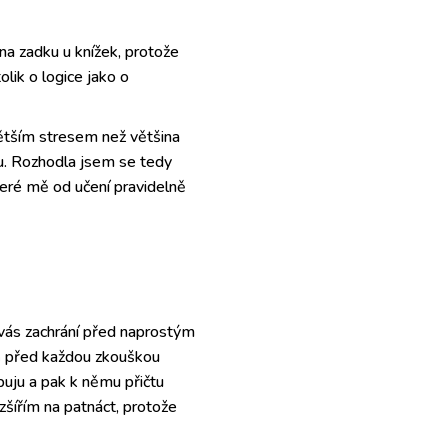
na zadku u knížek, protože
ik o logice jako o
ětším stresem než většina
ju. Rozhodla jsem se tedy
eré mě od učení pravidelně
 vás zachrání před naprostým
ň před každou zkouškou
buju a pak k němu přičtu
ozšířím na patnáct, protože