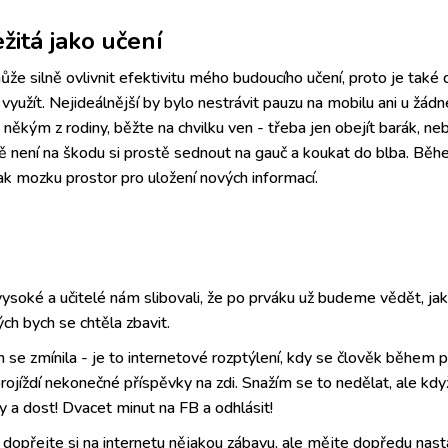
žitá jako učení
ůže silně ovlivnit efektivitu mého budoucího učení, proto je také 
žít. Nejideálnější by bylo nestrávit pauzu na mobilu ani u žádné
 někým z rodiny, běžte na chvilku ven - třeba jen obejít barák, ne
 není na škodu si prostě sednout na gauč a koukat do blba. Během
ak mozku prostor pro uložení nových informací.
 vysoké a učitelé nám slibovali, že po prváku už budeme vědět, jak
ch bych se chtěla zbavit.
se zmínila - je to internetové rozptýlení, kdy se člověk během 
en projíždí nekonečné příspěvky na zdi. Snažím se to nedělat, ale kdy
ody a dost! Dvacet minut na FB a odhlásit!
, dopřejte si na internetu nějakou zábavu, ale mějte dopředu nas