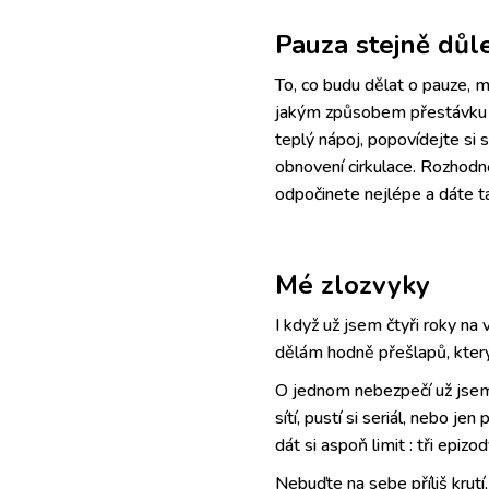
Pauza stejně důle
To, co budu dělat o pauze, m
jakým způsobem přestávku vyu
teplý nápoj, popovídejte si s
obnovení cirkulace. Rozhodně
odpočinete nejlépe a dáte t
Mé zlozvyky
I když už jsem čtyři roky na
dělám hodně přešlapů, který
O jednom nebezpečí už jsem 
sítí, pustí si seriál, nebo j
dát si aspoň limit : tři epiz
Nebuďte na sebe příliš krutí