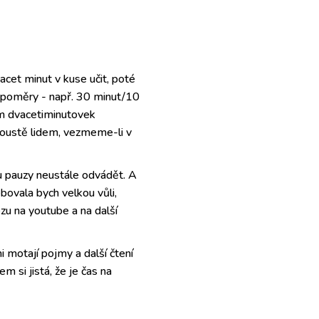
acet minut v kuse učit, poté
é poměry - např. 30 minut/10
em dvacetiminutovek
poustě lidem, vezmeme-li v
ou pauzy neustále odvádět. A
bovala bych velkou vůli,
zu na youtube a na další
i motají pojmy a další čtení
m si jistá, že je čas na