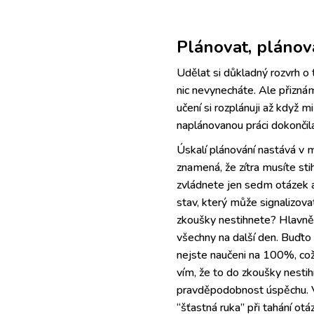
Plánovat, plánov
Udělat si důkladný rozvrh o 
nic nevynecháte. Ale přizná
učení si rozplánuji až když m
naplánovanou práci dokončila
Úskalí plánování nastává v m
znamená, že zítra musíte stih
zvládnete jen sedm otázek a
stav, který může signalizovat
zkoušky nestihnete? Hlavně 
všechny na další den. Buďto 
nejste naučeni na 100%, což 
vím, že to do zkoušky nesti
pravděpodobnost úspěchu. V 
“šťastná ruka” při tahání otá