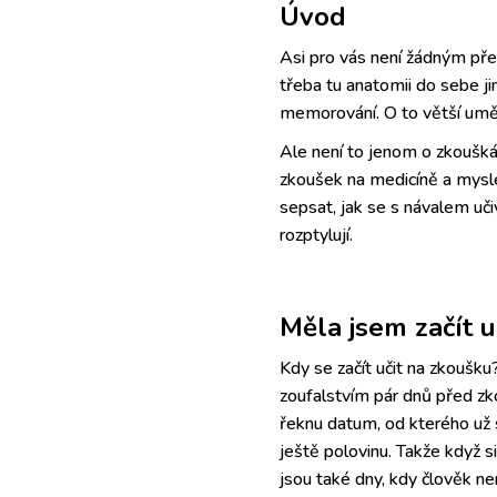
Úvod
Asi pro vás není žádným pře
třeba tu anatomii do sebe j
memorování. O to větší uměn
Ale není to jenom o zkoušká
zkoušek na medicíně a mysle
sepsat, jak se s návalem uč
rozptylují.
Měla jsem začít u
Kdy se začít učit na zkoušk
zoufalstvím pár dnů před z
řeknu datum, od kterého už 
ještě polovinu. Takže když si
jsou také dny, kdy člověk ne