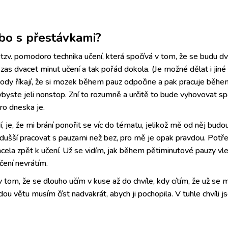
ebo s přestávkami?
tzv. pomodoro technika učení, která spočívá v tom, že se budu dv
zas dvacet minut učení a tak pořád dokola. (Je možné dělat i jin
tody říkají, že si mozek během pauz odpočine a pak pracuje běh
byste jeli nonstop. Zní to rozumně a určitě to bude vyhovovat s
ro dneska je.
, je, že mi brání ponořit se víc do tématu, jelikož mě od něj bud
dnodušší pracovat s pauzami než bez, pro mě je opak pravdou. Potře
cela zpět k učení. Už se vidím, jak během pětiminutové pauzy vle
čení nevrátím.
om, že se dlouho učím v kuse až do chvíle, kdy cítím, že už se m
dou větu musím číst nadvakrát, abych ji pochopila. V tuhle chvíli jse