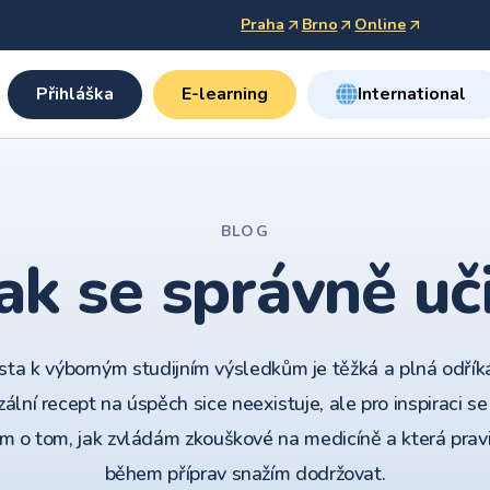
Praha
Brno
Online
Přihláška
E-learning
International
BLOG
ak se správně uč
sta k výborným studijním výsledkům je těžká a plná odříká
zální recept na úspěch sice neexistuje, ale pro inspiraci se
m o tom, jak zvládám zkouškové na medicíně a která prav
během příprav snažím dodržovat.