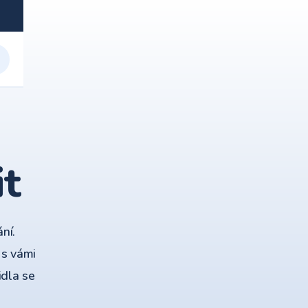
it
ní.
 s vámi
idla se