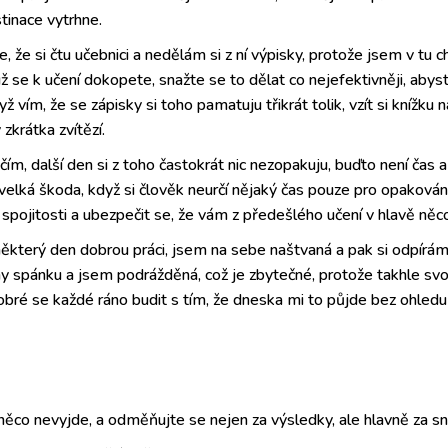
tinace vytrhne.
e, že si čtu učebnici a nedělám si z ní výpisky, protože jsem v tu c
už se k učení dokopete, snažte se to dělat co nejefektivněji, abys
yž vím, že se zápisky si toho pamatuju třikrát tolik, vzít si knížku n
 zkrátka zvítězí.
čím, další den si z toho častokrát nic nezopakuju, buďto není čas a
 velká škoda, když si člověk neurčí nějaký čas pouze pro opaková
i spojitosti a ubezpečit se, že vám z předešlého učení v hlavě něc
který den dobrou práci, jsem na sebe naštvaná a pak si odpírám 
ny spánku a jsem podrážděná, což je zbytečné, protože takhle s
dobré se každé ráno budit s tím, že dneska mi to půjde bez ohledu
něco nevyjde, a odměňujte se nejen za výsledky, ale hlavně za sn