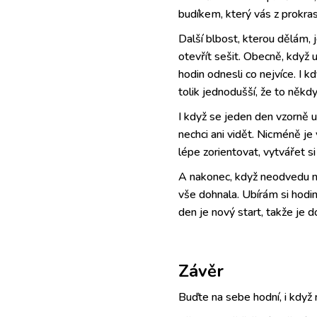
budíkem, který vás z prokras
Další blbost, kterou dělám, j
otevřít sešit. Obecně, když 
hodin odnesli co nejvíce. I kd
tolik jednodušší, že to někdy
I když se jeden den vzorně u
nechci ani vidět. Nicméně je
lépe zorientovat, vytvářet s
A nakonec, když neodvedu ně
vše dohnala. Ubírám si hodi
den je nový start, takže je 
Závěr
Buďte na sebe hodní, i když 