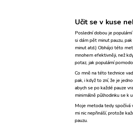
Učit se v kuse n
Poslední dobou je populární 
si dám pět minut pauzu, pak 
minut atd.) Obhájci této me
mnohem efektivněji, než kdy
potaz, jak populární pomodo
Co mně na této technice vadí
pak, i když to zní, že je je
abych se po každé pauze vra
minimálně půlhodinku se k u
Moje metoda tedy spočívá v t
mi nic nepřináší, protože kaž
pauzu.