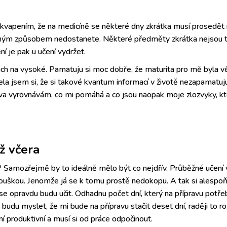
kvapením, že na medicíně se některé dny zkrátka musí prosedět 
iným způsobem nedostanete. Některé předměty zkrátka nejsou tol
í je pak u učení vydržet.
ch na vysoké. Pamatuju si moc dobře, že maturita pro mě byla v
la jsem si, že si takové kvantum informací v životě nezapamatu
iva vyrovnávám, co mi pomáhá a co jsou naopak moje zlozvyky, kt
ž včera
u? Samozřejmě by to ideálně mělo být co nejdřív. Průběžné učení
kouškou. Jenomže já se k tomu prostě nedokopu. A tak si alespo
se opravdu budu učit. Odhadnu počet dní, který na přípravu potře
 budu myslet, že mi bude na přípravu stačit deset dní, raději to r
ní produktivní a musí si od práce odpočinout.