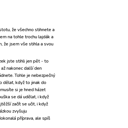
istotu, že všechno stihnete a
em na tohle trochu lajdák a
m, že jsem vše stihla a svou
 jste stihli jen pět - to
, až nakonec další den
ádnete. Tohle je nebezpečný
o dělat, když to jinak do
musíte si je hned házet
uška se dá udělat, i když
žší začít se učit, i když
tázkou zvyšuju
konalá příprava, ale spíš