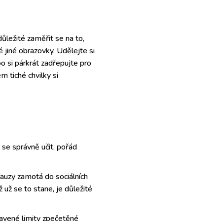
důležité zaměřit se na to,
 jiné obrazovky. Udělejte si
bo si párkrát zadřepujte pro
 tiché chvilky si
 se správně učit, pořád
pauzy zamotá do sociálních
ž už se to stane, je důležité
tavené limity zpečetěné