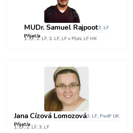
MUDr. Samuel Rajpoot
3. LF
Přijat/a
1. LF, 2. LF, 3. LF, LF v Plzni, LF HK
Jana Cízová Lomozová
2. LF, PedF UK
Přijat/a
1. LF, 2. LF, 3. LF