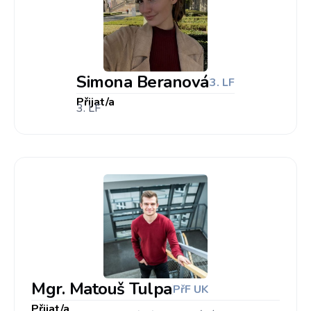
Simona Beranová
3. LF
Přijat/a
3. LF
Mgr. Matouš Tulpa
PřF UK
Přijat/a