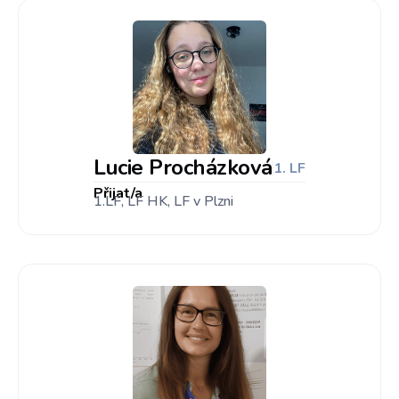
Lucie Procházková
1. LF
Přijat/a
1.LF, LF HK, LF v Plzni