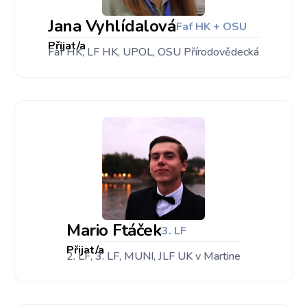
Jana Vyhlídalová
Faf HK + OSU
Přijat/a
Faf HK, LF HK, UPOL, OSU Přírodovědecká
Mario Ftáček
3. LF
Přijat/a
2. LF, 3. LF, MUNI, JLF UK v Martine