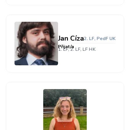
Jan Cíza
2. LF, PedF UK
Přijat/a
1. LF, 2. LF, LF HK