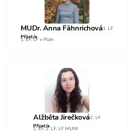
MUDr. Anna Fähnrichová
1. LF
Přijat/a
1. LF, LF v Plzni
Alžběta Jirečková
2. LF
Přijat/a
1. LF, 2. LF, LF MUNI