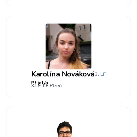
Karolína Nováková
3. LF
Přijat/a
3.LF, LF Plzeň