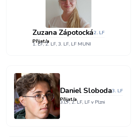
Zuzana Zápotocká
2. LF
Přijat/a
1. LF, 2. LF, 3. LF, LF MUNI
Daniel Sloboda
3. LF
Přijat/a
3.LF, 2. LF, LF v Plzni