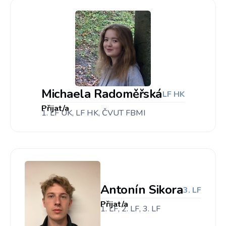
Michaela Radoměřská
LF HK
Přijat/a
1. LF UK, LF HK, ČVUT FBMI
Antonín Sikora
3. LF
Přijat/a
1. LF, 2. LF, 3. LF