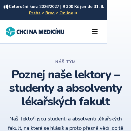
Celoroční kurz 2026/2027 | 9 300 Kč jen do 31. 8.
Praha
Brno
Online
NÁŠ TÝM
Poznej naše lektory –
studenty a absolventy
lékařských fakult
Naši lektoři jsou studenti a absolventi lékařských
fakult, na které se hlásíš a proto přesně vědí, co tě