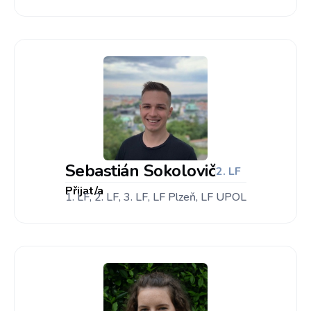
Sebastián Sokolovič
2. LF
Přijat/a
1. LF, 2. LF, 3. LF, LF Plzeň, LF UPOL