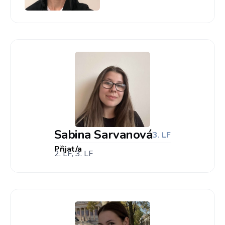
Sabina Sarvanová
3. LF
Přijat/a
2. LF, 3. LF