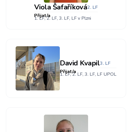
Viola Šafaříková
2. LF
Přijat/a
1. LF, 2. LF, 3. LF, LF v Plzni
David Kvapil
3. LF
Přijat/a
1. LF, 2. LF, 3. LF, LF UPOL