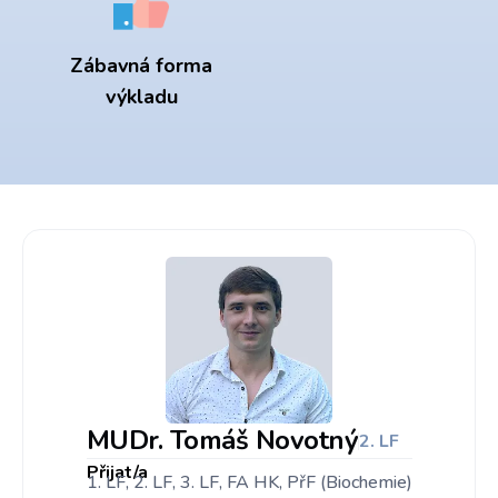
Zábavná forma
výkladu
MUDr. Tomáš Novotný
2. LF
Přijat/a
1. LF, 2. LF, 3. LF, FA HK, PřF (Biochemie)