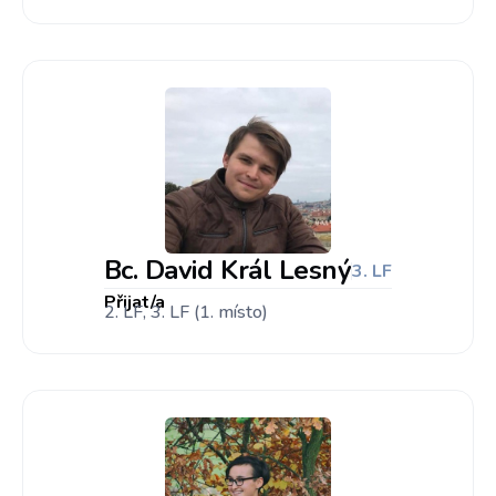
Bc. David Král Lesný
3. LF
Přijat/a
2. LF, 3. LF (1. místo)