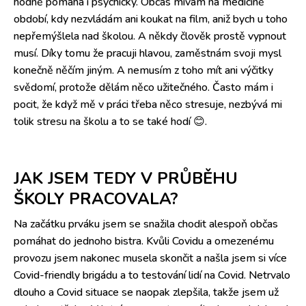
hodně pomáhá i psychicky. Občas mívám na medicíně
období, kdy nezvládám ani koukat na film, aniž bych u toho
nepřemýšlela nad školou. A někdy člověk prostě vypnout
musí. Díky tomu že pracuji hlavou, zaměstnám svoji mysl
konečně něčím jiným. A nemusím z toho mít ani výčitky
svědomí, protože dělám něco užitečného. Často mám i
pocit, že když mě v práci třeba něco stresuje, nezbývá mi
tolik stresu na školu a to se také hodí 😊.
JAK JSEM TEDY V PRŮBĚHU
ŠKOLY PRACOVALA?
Na začátku prváku jsem se snažila chodit alespoň občas
pomáhat do jednoho bistra. Kvůli Covidu a omezenému
provozu jsem nakonec musela skončit a našla jsem si více
Covid-friendly brigádu a to testování lidí na Covid. Netrvalo
dlouho a Covid situace se naopak zlepšila, takže jsem už