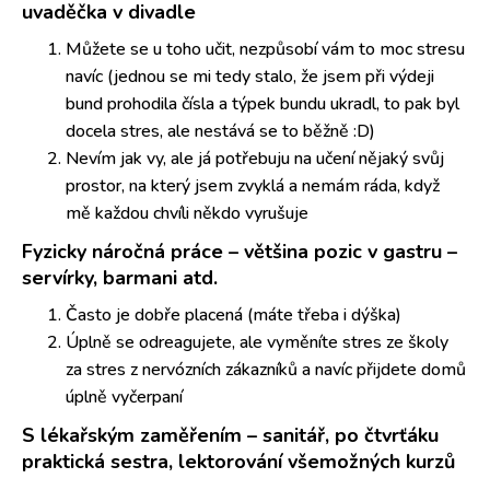
uvaděčka v divadle
Můžete se u toho učit, nezpůsobí vám to moc stresu
navíc (jednou se mi tedy stalo, že jsem při výdeji
bund prohodila čísla a týpek bundu ukradl, to pak byl
docela stres, ale nestává se to běžně :D)
Nevím jak vy, ale já potřebuju na učení nějaký svůj
prostor, na který jsem zvyklá a nemám ráda, když
mě každou chvíli někdo vyrušuje
Fyzicky náročná práce – většina pozic v gastru –
servírky, barmani atd.
Často je dobře placená (máte třeba i dýška)
Úplně se odreagujete, ale vyměníte stres ze školy
za stres z nervózních zákazníků a navíc přijdete domů
úplně vyčerpaní
S lékařským zaměřením – sanitář, po čtvrťáku
praktická sestra, lektorování všemožných kurzů