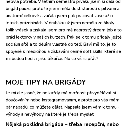
nebyla potřeba. V letním semestru prváku jsem si dala od
brigád pauzu, protože jsem měla dost starostí s pitvami a
anatomií celkově a začala jsem pak pracovat zase až o
letních prázdninách. V druháku už jsem neměla ze školy
tolik vrásek a získala jsem pro mě naprostý dream job a to
práci lektorky v našich kurzech. Pak se k tomu přidaly ještě
sociální sítě a to dělám vlastně do teď. Baví mě to, je to
spojené s medicínou a získávám cenné soft skills, které se
mi budou hodit i jako lékařce. No co víc si přát?
MOJE TIPY NA BRIGÁDY
Je mi ale jasné, že ne každý má možnost přivydělávat si
doučováním nebo Instagramováním, a proto pro vás mám
pár nápadů, co můžete dělat. Napsala jsem vám k tomu i
výhody a nevýhody, na které je třeba myslet.
Nějaká poklidná brigáda – třeba recepční, nebo