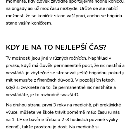
momentě, kdy člověk závodně sportuje/má hodně koníčků,
na brigády asi už moc času nezbyde. Určitě se ale nabízí
možnost, že se koníček stane vaší prací, anebo se brigáda
stane vaším koníčkem.
KDY JE NA TO NEJLEPŠÍ ČAS?
Ty možnosti jsou jiné v různých ročnících. Například v
prváku, když má člověk permanentně pocit, že nic nestíhá a
nezvládá, je zbytečné se stresovat ještě brigádou, pokud ji
mít nemusíte z finančních důvodů. V pozdějších letech,
když si zvyknete na to, že permanentně nic nestíháte a
nezvládáte, je to rozhodně snazší :D.
Na druhou stranu, první 3 roky na medicíně, při preklinické
výuce, můžete ve škole trávit poměrně málo času (u nás
na 1. LF se bavíme třeba o 2-3 hodinách povinné výuky
denně), takže prostoru je dost. Na medicíně si