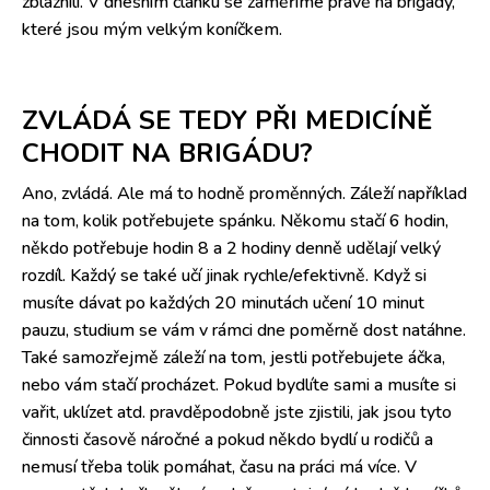
zbláznili. V dnešním článku se zaměříme právě na brigády,
které jsou mým velkým koníčkem.
ZVLÁDÁ SE TEDY PŘI MEDICÍNĚ
CHODIT NA BRIGÁDU?
Ano, zvládá. Ale má to hodně proměnných. Záleží například
na tom, kolik potřebujete spánku. Někomu stačí 6 hodin,
někdo potřebuje hodin 8 a 2 hodiny denně udělají velký
rozdíl. Každý se také učí jinak rychle/efektivně. Když si
musíte dávat po každých 20 minutách učení 10 minut
pauzu, studium se vám v rámci dne poměrně dost natáhne.
Také samozřejmě záleží na tom, jestli potřebujete áčka,
nebo vám stačí procházet. Pokud bydlíte sami a musíte si
vařit, uklízet atd. pravděpodobně jste zjistili, jak jsou tyto
činnosti časově náročné a pokud někdo bydlí u rodičů a
nemusí třeba tolik pomáhat, času na práci má více. V