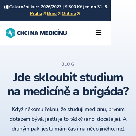
Celoroční kurz 2026/2027 | 9 300 Kč jen do 31. 8.
Praha
Brno
Online
BLOG
Jde skloubit studium
na medicíně a brigáda?
Když někomu řeknu, že studuji medicínu, prvním
dotazem bývá, jestli je to těžký (ano, docela je). A
druhým pak, jestli mám čas i na něco jiného, než