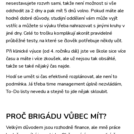
nesestavujete rozvrh sami, takže není možnost si vše
odchodit za 2 dny a pak mít 5 dnů volno. Pokud máte ale
hodně dobré důvody, studijní oddělení vám může vyjít
vstříc a můžete si výuku třeba nahrazovat s jinými kruhy v
jiné dny. Celé to trošku komplikují akorát pravidelné
průběžné testy, na které se člověk potřebuje někdy učit.
Při klinické výuce (od 4. ročníku dál) jste ve škole sice více
času a máte i více zkoušek, ale už nejsou tak obsáhlé,
takže se také nějaký čas najde.
Hodí se umět si čas efektivně rozplánovat, ale není to
podmínka. Já třeba time management úplně nezvládám,
To-Do listy nevedu a stejně to jde nějak skloubit.
PROČ BRIGÁDU VŮBEC MÍT?
Velkým důvodem jsou rozhodně finance, ale mně práce