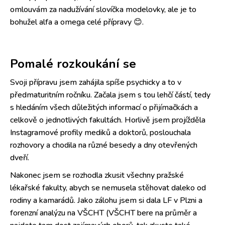
omlouvám za nadužívání slovíčka modelovky, ale je to
bohužel alfa a omega celé přípravy 😊.
Pomalé rozkoukání se
Svoji přípravu jsem zahájila spíše psychicky a to v
předmaturitním ročníku. Začala jsem s tou lehčí částí, tedy
s hledáním všech důležitých informací o přijímačkách a
celkově o jednotlivých fakultách. Horlivě jsem projížděla
Instagramové profily mediků a doktorů, poslouchala
rozhovory a chodila na různé besedy a dny otevřených
dveří.
Nakonec jsem se rozhodla zkusit všechny pražské
lékařské fakulty, abych se nemusela stěhovat daleko od
rodiny a kamarádů. Jako zálohu jsem si dala LF v Plzni a
forenzní analýzu na VŠCHT (VŠCHT bere na průměr a