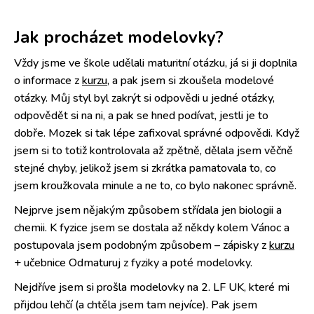
Jak procházet modelovky?
Vždy jsme ve škole udělali maturitní otázku, já si ji doplnila
o informace z
kurzu
, a pak jsem si zkoušela modelové
otázky. Můj styl byl zakrýt si odpovědi u jedné otázky,
odpovědět si na ni, a pak se hned podívat, jestli je to
dobře. Mozek si tak lépe zafixoval správné odpovědi. Když
jsem si to totiž kontrolovala až zpětně, dělala jsem věčně
stejné chyby, jelikož jsem si zkrátka pamatovala to, co
jsem kroužkovala minule a ne to, co bylo nakonec správně.
Nejprve jsem nějakým způsobem střídala jen biologii a
chemii. K fyzice jsem se dostala až někdy kolem Vánoc a
postupovala jsem podobným způsobem – zápisky z
kurzu
+ učebnice Odmaturuj z fyziky a poté modelovky.
Nejdříve jsem si prošla modelovky na 2. LF UK, které mi
přijdou lehčí (a chtěla jsem tam nejvíce). Pak jsem