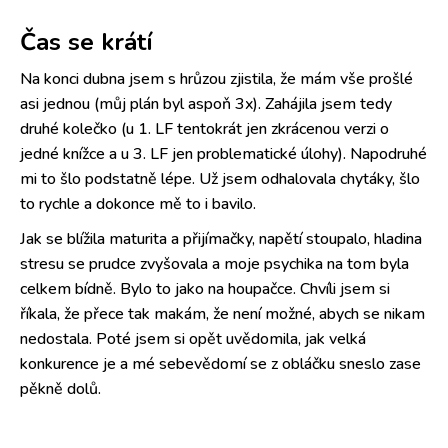
Čas se krátí
Na konci dubna jsem s hrůzou zjistila, že mám vše prošlé
asi jednou (můj plán byl aspoň 3x). Zahájila jsem tedy
druhé kolečko (u 1. LF tentokrát jen zkrácenou verzi o
jedné knížce a u 3. LF jen problematické úlohy). Napodruhé
mi to šlo podstatně lépe. Už jsem odhalovala chytáky, šlo
to rychle a dokonce mě to i bavilo.
Jak se blížila maturita a přijímačky, napětí stoupalo, hladina
stresu se prudce zvyšovala a moje psychika na tom byla
celkem bídně. Bylo to jako na houpačce. Chvíli jsem si
říkala, že přece tak makám, že není možné, abych se nikam
nedostala. Poté jsem si opět uvědomila, jak velká
konkurence je a mé sebevědomí se z obláčku sneslo zase
pěkně dolů.