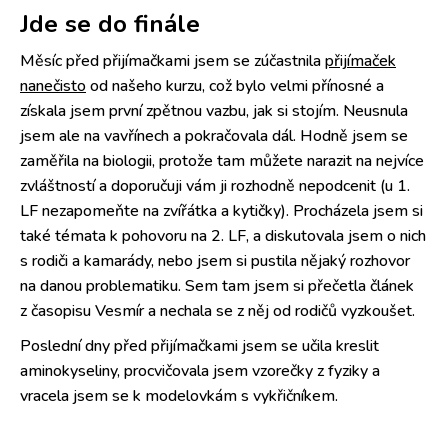
Jde se do finále
Měsíc před přijímačkami jsem se zúčastnila
přijímaček
nanečisto
od našeho kurzu, což bylo velmi přínosné a
získala jsem první zpětnou vazbu, jak si stojím. Neusnula
jsem ale na vavřínech a pokračovala dál. Hodně jsem se
zaměřila na biologii, protože tam můžete narazit na nejvíce
zvláštností a doporučuji vám ji rozhodně nepodcenit (u 1.
LF nezapomeňte na zvířátka a kytičky). Procházela jsem si
také témata k pohovoru na 2. LF, a diskutovala jsem o nich
s rodiči a kamarády, nebo jsem si pustila nějaký rozhovor
na danou problematiku. Sem tam jsem si přečetla článek
z časopisu Vesmír a nechala se z něj od rodičů vyzkoušet.
Poslední dny před přijímačkami jsem se učila kreslit
aminokyseliny, procvičovala jsem vzorečky z fyziky a
vracela jsem se k modelovkám s vykřičníkem.