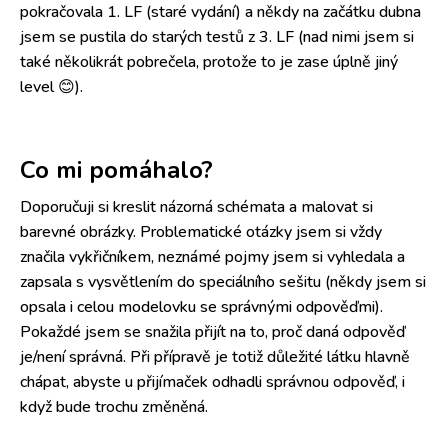
pokračovala 1. LF (staré vydání) a někdy na začátku dubna
jsem se pustila do starých testů z 3. LF (nad nimi jsem si
také několikrát pobrečela, protože to je zase úplně jiný
level 😊).
Co mi pomáhalo?
Doporučuji si kreslit názorná schémata a malovat si
barevné obrázky. Problematické otázky jsem si vždy
značila vykřičníkem, neznámé pojmy jsem si vyhledala a
zapsala s vysvětlením do speciálního sešitu (někdy jsem si
opsala i celou modelovku se správnými odpověďmi).
Pokaždé jsem se snažila přijít na to, proč daná odpověď
je/není správná. Při přípravě je totiž důležité látku hlavně
chápat, abyste u přijímaček odhadli správnou odpověď, i
když bude trochu změněná.