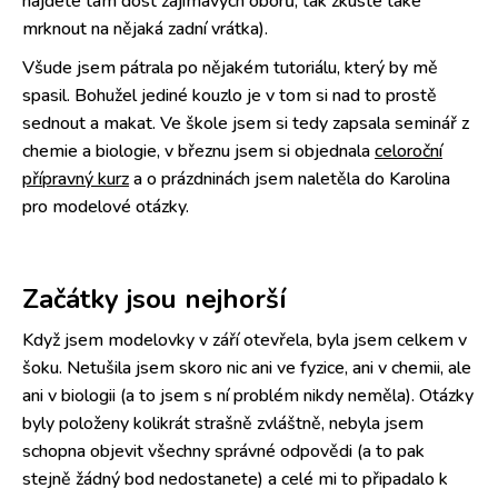
najdete tam dost zajímavých oborů, tak zkuste také
mrknout na nějaká zadní vrátka).
Všude jsem pátrala po nějakém tutoriálu, který by mě
spasil. Bohužel jediné kouzlo je v tom si nad to prostě
sednout a makat. Ve škole jsem si tedy zapsala seminář z
chemie a biologie, v březnu jsem si objednala
celoroční
přípravný kurz
a o prázdninách jsem naletěla do Karolina
pro modelové otázky.
Začátky jsou nejhorší
Když jsem modelovky v září otevřela, byla jsem celkem v
šoku. Netušila jsem skoro nic ani ve fyzice, ani v chemii, ale
ani v biologii (a to jsem s ní problém nikdy neměla). Otázky
byly položeny kolikrát strašně zvláštně, nebyla jsem
schopna objevit všechny správné odpovědi (a to pak
stejně žádný bod nedostanete) a celé mi to připadalo k