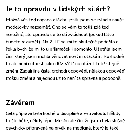
Je to opravdu v lidských silách?
Možná vás teď napadá otázka, jestli jsem se zvládla naučit
modelovky nazpaměť. Ono se vám to totiž zdá teď
nereálné, ale opravdu se to dá zvládnout (pokud látce
budete rozumět). Na 2. LF se mi to skutečně podařilo a
řekla bych, že mi to u přijímaček i pomohlo. Ušetřila jsem
čas, který jsem mohla věnovat novým otázkám. Rozhodně
to ale není nutnost, jako dřív. Většinu otázek totiž stejně
změní. Zadají jiná čísla, prohodí odpovědi, nějakou odpověď
trošku změní a najednou už to není ta správná a podobně.
Závěrem
Celá příprava byla hodně o disciplíně a vytrvalosti. Někdy
to šlo hůře, někdy lépe. Musím ale říci, že jsem byla slušně
psychicky připravená na prvák na medicíně, který je také