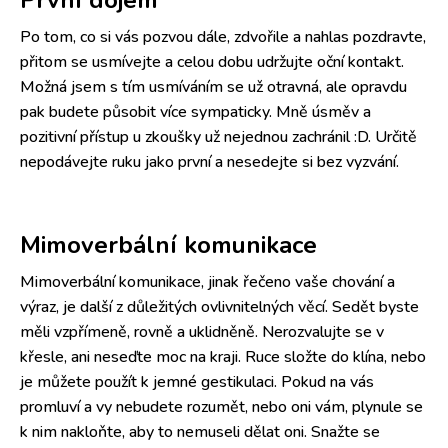
První dojem
Po tom, co si vás pozvou dále, zdvořile a nahlas pozdravte,
přitom se usmívejte a celou dobu udržujte oční kontakt.
Možná jsem s tím usmíváním se už otravná, ale opravdu
pak budete působit více sympaticky. Mně úsměv a
pozitivní přístup u zkoušky už nejednou zachránil :D. Určitě
nepodávejte ruku jako první a nesedejte si bez vyzvání.
Mimoverbální komunikace
Mimoverbální komunikace, jinak řečeno vaše chování a
výraz, je další z důležitých ovlivnitelných věcí. Sedět byste
měli vzpřímeně, rovně a uklidněně. Nerozvalujte se v
křesle, ani neseďte moc na kraji. Ruce složte do klína, nebo
je můžete použít k jemné gestikulaci. Pokud na vás
promluví a vy nebudete rozumět, nebo oni vám, plynule se
k nim nakloňte, aby to nemuseli dělat oni. Snažte se