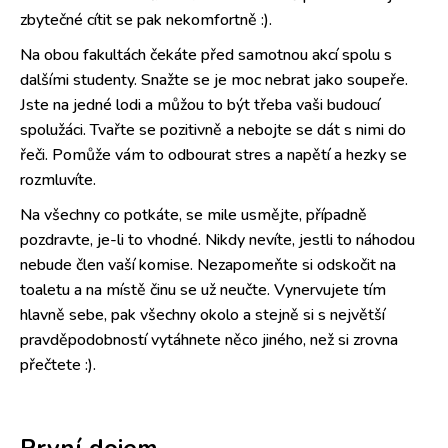
zbytečné cítit se pak nekomfortně :).
Na obou fakultách čekáte před samotnou akcí spolu s
dalšími studenty. Snažte se je moc nebrat jako soupeře.
Jste na jedné lodi a můžou to být třeba vaši budoucí
spolužáci. Tvařte se pozitivně a nebojte se dát s nimi do
řeči. Pomůže vám to odbourat stres a napětí a hezky se
rozmluvíte.
Na všechny co potkáte, se mile usmějte, případně
pozdravte, je-li to vhodné. Nikdy nevíte, jestli to náhodou
nebude člen vaší komise. Nezapomeňte si odskočit na
toaletu a na místě činu se už neučte. Vynervujete tím
hlavně sebe, pak všechny okolo a stejně si s největší
pravděpodobností vytáhnete něco jiného, než si zrovna
přečtete :).