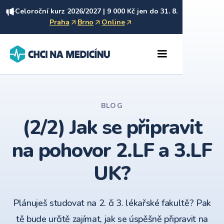
Celoroční kurz 2026/2027 | 9 000 Kč jen do 31. 8.
Praha
Brno
Online
BLOG
(2/2) Jak se připravit
na pohovor 2.LF a 3.LF
UK?
Plánuješ studovat na 2. či 3. lékařské fakultě? Pak
tě bude určitě zajímat, jak se úspěšně připravit na