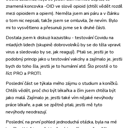
znamená koncovka -OID ve slově opioid (chtěl vědět rozdíl
mezi opioidem a opiem). Neměla jsem ani páru a v článku
o tom nic nepsali, takže jsem se omluvila, že nevím. Bylo
mi to vysvětleno a přesunuli jsme se k druhé části.
Dostala jsem k diskuzi kazuistiku - testování Covidu na
mladých lidech (skupině dobrovolníků by se do těla vpravil
virus a sledovalo by se, jak reagují). Ptali se, jestli je to
podobný princip jako u testování vakcíny a zajímalo je, jestli
bych do toho šla, jestli je to humánní atd. Šlo prostě o to
říct PRO a PROTI.
Poslední část se týkala mého zájmu o studium a koníčků.
Chtěli vědět, proč chci být lékařka a čím jsem chtěla být
jako malá. Zajímalo je, jestli také vím nějaké nevýhody
práce lékaře, a pak se zpětně ptali, jestli mě tyto
nevýhody neodrazují.
Poslední, na první pohled jednoduchá otázka, byla na mé