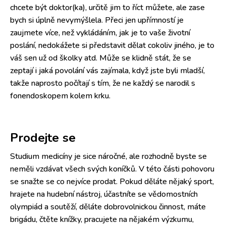
chcete být doktor(ka), určitě jim to říct můžete, ale zase
bych si úplně nevymýšlela. Přeci jen upřímností je
zaujmete více, než vykládáním, jak je to vaše životní
poslání, nedokážete si představit dělat cokoliv jiného, je to
váš sen už od školky atd. Může se klidně stát, že se
zeptají i jaká povolání vás zajímala, když jste byli mladší,
takže naprosto počítají s tím, že ne každý se narodil s
fonendoskopem kolem krku.
Prodejte se
Studium medicíny je sice náročné, ale rozhodně byste se
neměli vzdávat všech svých koníčků. V této části pohovoru
se snažte se co nejvíce prodat. Pokud děláte nějaký sport,
hrajete na hudební nástroj, účastníte se vědomostních
olympiád a soutěží, děláte dobrovolnickou činnost, máte
brigádu, čtěte knížky, pracujete na nějakém výzkumu,