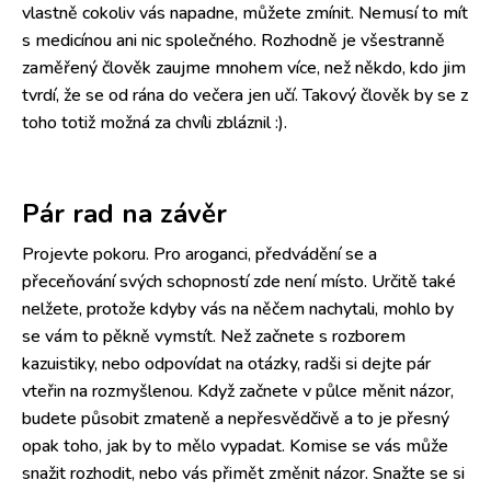
vlastně cokoliv vás napadne, můžete zmínit. Nemusí to mít
s medicínou ani nic společného. Rozhodně je všestranně
zaměřený člověk zaujme mnohem více, než někdo, kdo jim
tvrdí, že se od rána do večera jen učí. Takový člověk by se z
toho totiž možná za chvíli zbláznil :).
Pár rad na závěr
Projevte pokoru. Pro aroganci, předvádění se a
přeceňování svých schopností zde není místo. Určitě také
nelžete, protože kdyby vás na něčem nachytali, mohlo by
se vám to pěkně vymstít. Než začnete s rozborem
kazuistiky, nebo odpovídat na otázky, radši si dejte pár
vteřin na rozmyšlenou. Když začnete v půlce měnit názor,
budete působit zmateně a nepřesvědčivě a to je přesný
opak toho, jak by to mělo vypadat. Komise se vás může
snažit rozhodit, nebo vás přimět změnit názor. Snažte se si