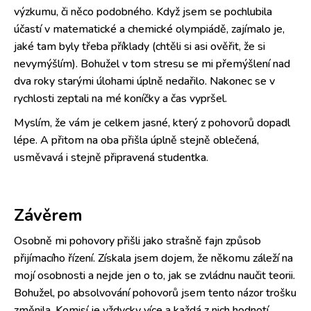
výzkumu, či něco podobného. Když jsem se pochlubila
účastí v matematické a chemické olympiádě, zajímalo je,
jaké tam byly třeba příklady (chtěli si asi ověřit, že si
nevymýšlím). Bohužel v tom stresu se mi přemýšlení nad
dva roky starými úlohami úplně nedařilo. Nakonec se v
rychlosti zeptali na mé koníčky a čas vypršel.
Myslím, že vám je celkem jasné, který z pohovorů dopadl
lépe. A přitom na oba přišla úplně stejně oblečená,
usměvavá i stejně připravená studentka.
Závěrem
Osobně mi pohovory přišli jako strašně fajn způsob
přijímacího řízení. Získala jsem dojem, že někomu záleží na
mojí osobnosti a nejde jen o to, jak se zvládnu naučit teorii.
Bohužel, po absolvování pohovorů jsem tento názor trošku
změnila. Komisí je vždycky více a každá z nich hodnotí