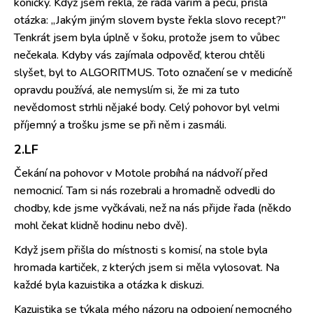
koníčky. Když jsem řekla, že ráda vařím a peču, přišla
otázka: „Jakým jiným slovem byste řekla slovo recept?"
Tenkrát jsem byla úplně v šoku, protože jsem to vůbec
nečekala. Kdyby vás zajímala odpověď, kterou chtěli
slyšet, byl to ALGORITMUS. Toto označení se v medicíně
opravdu používá, ale nemyslím si, že mi za tuto
nevědomost strhli nějaké body. Celý pohovor byl velmi
příjemný a trošku jsme se při něm i zasmáli.
2.LF
Čekání na pohovor v Motole probíhá na nádvoří před
nemocnicí. Tam si nás rozebrali a hromadně odvedli do
chodby, kde jsme vyčkávali, než na nás přijde řada (někdo
mohl čekat klidně hodinu nebo dvě).
Když jsem přišla do místnosti s komisí, na stole byla
hromada kartiček, z kterých jsem si měla vylosovat. Na
každé byla kazuistika a otázka k diskuzi.
Kazuistika se týkala mého názoru na odpojení nemocného