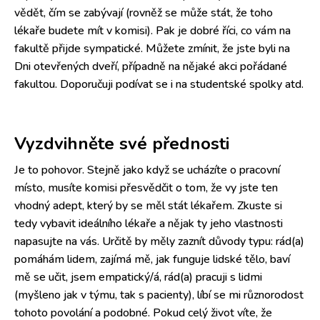
vědět, čím se zabývají (rovněž se může stát, že toho
lékaře budete mít v komisi). Pak je dobré říci, co vám na
fakultě přijde sympatické. Můžete zmínit, že jste byli na
Dni otevřených dveří, případně na nějaké akci pořádané
fakultou. Doporučuji podívat se i na studentské spolky atd.
Vyzdvihněte své přednosti
Je to pohovor. Stejně jako když se ucházíte o pracovní
místo, musíte komisi přesvědčit o tom, že vy jste ten
vhodný adept, který by se měl stát lékařem. Zkuste si
tedy vybavit ideálního lékaře a nějak ty jeho vlastnosti
napasujte na vás. Určitě by měly zaznít důvody typu: rád(a)
pomáhám lidem, zajímá mě, jak funguje lidské tělo, baví
mě se učit, jsem empatický/á, rád(a) pracuji s lidmi
(myšleno jak v týmu, tak s pacienty), líbí se mi různorodost
tohoto povolání a podobné. Pokud celý život víte, že