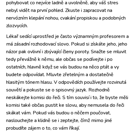
pohybovat co nejvíce ladně a uvolněně, aby váš stres
nebyl vidět na první pohled. Zkuste i zapracovat na
nervózním klepání nohou, cvakání propiskou a podobných
zlozvycích.
Lékař sedící uprostřed je často významným profesorem a
má zásadní rozhodovací slovo. Pokud si získáte jeho, jeho
názor pak ovlivní i zbývající členy poroty. Snažte se mluvit
tedy převážně k němu, ale občas se podívejte i po
ostatních, hlavně když se vás budou na něco ptát a vy
budete odpovídat. Mluvte zřetelným a dostatečně
hlasitým tónem hlasu. V odpovědích používejte rozvinutá
souvětí a pokuste se o spisovný jazyk. Rozhodně
neskákejte komisi do řeči. S tím souvisí i to, že byste měli
komisi také občas pustit ke slovu, aby nemusela do řeči
skákat vám. Pokud vás budou o něčem poučovat,
naslouchejte a klidně se i zeptejte, čímž mimo jiné
probudíte zájem o to, co vám říkají.