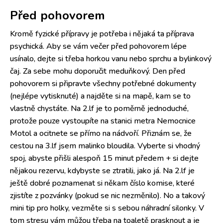
Před pohovorem
Kromě fyzické přípravy je potřeba i nějaká ta příprava
psychická. Aby se vám večer před pohovorem lépe
usínalo, dejte si třeba horkou vanu nebo sprchu a bylinkový
čaj. Za sebe mohu doporučit meduňkový. Den před
pohovorem si připravte všechny potřebné dokumenty
(nejlépe vytisknuté) a najděte si na mapě, kam se to
vlastně chystáte. Na 2.lf je to poměrně jednoduché,
protože pouze vystoupíte na stanici metra Nemocnice
Motol a ocitnete se přímo na nádvoří. Přiznám se, že
cestou na 3.lf jsem malinko bloudila. Vyberte si vhodný
spoj, abyste přišli alespoň 15 minut předem + si dejte
nějakou rezervu, kdybyste se ztratili, jako já. Na 2.lf je
ještě dobré poznamenat si někam číslo komise, které
zjistíte z pozvánky (pokud se nic nezměnilo). No a takový
mini tip pro holky, vezměte si s sebou náhradní silonky. V
tom stresu vám můžou třeba na toaletě prasknout a je