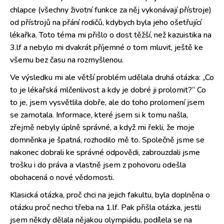
chlapce (všechny životní funkce za něj vykonávají přístroje)
od přístrojů na přání rodičů, kdybych byla jeho ošetřující
lékařka. Toto téma mi přišlo o dost těžší, než kazuistika na
3.lf a nebylo mi dvakrát příjemné o tom mluvit, ještě ke
všemu bez času na rozmyšlenou.
Ve výsledku mi ale větší problém udělala druhá otázka: „Co
to je lékařská mlčenlivost a kdy je dobré ji prolomit?“ Co
to je, jsem vysvětlila dobře, ale do toho prolomení jsem
se zamotala. Informace, které jsem si k tomu našla,
zřejmě nebyly úplně správné, a když mi řekli, že moje
domněnka je špatná, rozhodilo mě to. Společně jsme se
nakonec dobrali ke správné odpovědi, zabrouzdali jsme
trošku i do práva a vlastně jsem z pohovoru odešla
obohacená o nové vědomosti.
Klasická otázka, proč chci na jejich fakultu, byla doplněna o
otázku proč nechci třeba na 1.lf. Pak přišla otázka, jestli
jsem někdy dělala nějakou olympiádu, podílela se na