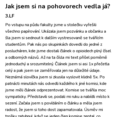
Jak jsem si na pohovorech vedla já?
3.LF
Po vstupu na půdu fakulty jsme u stolečku vyřešili
všechno papírování. Ukázala jsem pozvánku a občanku a
šla jsem si sednout k dalším vystresovaně se tvářícím
studentům. Pak nás po skupinkách dovedli do jedné z
poslucháren, kde jsme dostali článek o opioidech plný čísel
a odborných názvů. Až na ta čísla mi text přišel poměrně
jednoduchý a srozumitelný. Článek jsem si asi 1x přečetla
celý a pak jsem se zaměřovala jen na důležité údaje.
Neznámá slovíčka jsem si zkusila vyslovit klidně 5x. Po
patnácti minutách nás odvedli každého k jiné komisi, kde
jsme měli článek odprezentovat. Komise se tvářila moc
sympaticky. Představili se, podali mi ruku a nabídli místo k
sezení. Začala jsem s povídáním o článku a měla jsem
radost, že jsem si toho dost zapamatovala. Úsměv mi
trošku zatuhnul, když se jeden člen komise zeptal, co