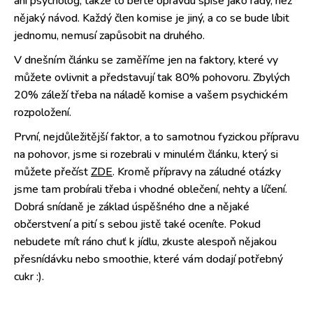
ani psycholog, takže to berte opravdu spíše jako rady, než
nějaký návod. Každý člen komise je jiný, a co se bude líbit
jednomu, nemusí zapůsobit na druhého.
V dnešním článku se zaměříme jen na faktory, které vy
můžete ovlivnit a představují tak 80% pohovoru. Zbylých
20% záleží třeba na náladě komise a vašem psychickém
rozpoložení.
První, nejdůležitější faktor, a to samotnou fyzickou přípravu
na pohovor, jsme si rozebrali v minulém článku, který si
můžete přečíst
ZDE
. Kromě přípravy na záludné otázky
jsme tam probírali třeba i vhodné oblečení, nehty a líčení.
Dobrá snídaně je základ úspěšného dne a nějaké
občerstvení a pití s sebou jistě také oceníte. Pokud
nebudete mít ráno chuť k jídlu, zkuste alespoň nějakou
přesnídávku nebo smoothie, které vám dodají potřebný
cukr :).