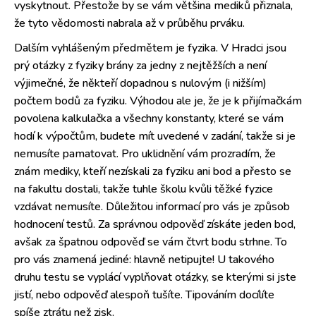
vyskytnout. Přestože by se vám většina mediků přiznala,
že tyto vědomosti nabrala až v průběhu prváku.
Dalším vyhlášeným předmětem je fyzika. V Hradci jsou
prý otázky z fyziky brány za jedny z nejtěžších a není
výjimečné, že někteří dopadnou s nulovým (i nižším)
počtem bodů za fyziku. Výhodou ale je, že je k přijímačkám
povolena kalkulačka a všechny konstanty, které se vám
hodí k výpočtům, budete mít uvedené v zadání, takže si je
nemusíte pamatovat. Pro uklidnění vám prozradím, že
znám mediky, kteří nezískali za fyziku ani bod a přesto se
na fakultu dostali, takže tuhle školu kvůli těžké fyzice
vzdávat nemusíte. Důležitou informací pro vás je způsob
hodnocení testů. Za správnou odpověď získáte jeden bod,
avšak za špatnou odpověď se vám čtvrt bodu strhne. To
pro vás znamená jediné: hlavně netipujte! U takového
druhu testu se vyplácí vyplňovat otázky, se kterými si jste
jistí, nebo odpověď alespoň tušíte. Tipováním docílíte
spíše ztrátu než zisk.