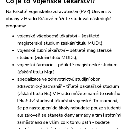
Co je to Vojenské lékařství?
Na Fakultě vojenského zdravotnictví (FVZ) Univerzity
obrany v Hradci Králové můžete studovat následující
programy:
vojenské všeobecné lékařství – šestileté
magisterské studium (získání titulu MUDr.),
vojenské zubní lékařství – pětileté magisterské
studium (získání titulu MDDr.),
vojenská farmacie – pětileté magisterské studium
(získání titulu Mgr.),
specializace ve zdravotnictví, studijní obor
zdravotnický záchranář - tříleté bakalářské studium
(získání titulu Bc.) V Hradci můžete namísto civilního
lékařství studovat lékařství vojenské. To znamená,
že po nastoupení do školy nebudete pouze studenti,
ale zároveň se stanete členy armády a tím i státními
zaměstnanci se vším, co k tomu patří - budete