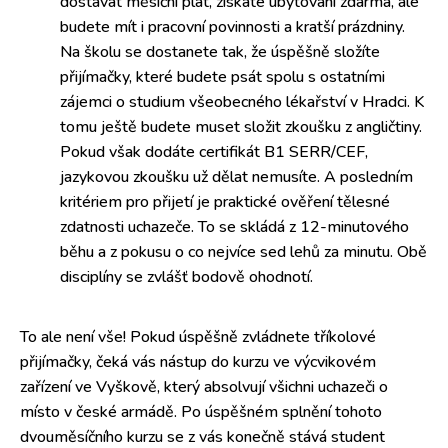
dostávat měsíční plat, získáte ubytování zdarma, ale
budete mít i pracovní povinnosti a kratší prázdniny.
Na školu se dostanete tak, že úspěšně složíte
přijímačky, které budete psát spolu s ostatními
zájemci o studium všeobecného lékařství v Hradci. K
tomu ještě budete muset složit zkoušku z angličtiny.
Pokud však dodáte certifikát B1 SERR/CEF,
jazykovou zkoušku už dělat nemusíte. A posledním
kritériem pro přijetí je praktické ověření tělesné
zdatnosti uchazeče. To se skládá z 12-minutového
běhu a z pokusu o co nejvíce sed lehů za minutu. Obě
disciplíny se zvlášť bodově ohodnotí.
To ale není vše! Pokud úspěšně zvládnete tříkolové
přijímačky, čeká vás nástup do kurzu ve výcvikovém
zařízení ve Vyškově, který absolvují všichni uchazeči o
místo v české armádě. Po úspěšném splnění tohoto
dvouměsíčního kurzu se z vás konečně stává student