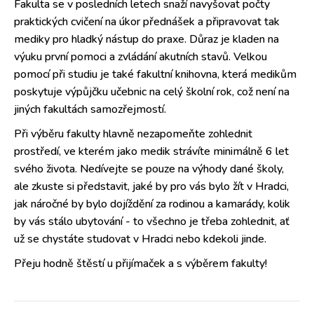
Fakulta se v posledních letech snaží navyšovat počty
praktických cvičení na úkor přednášek a připravovat tak
mediky pro hladký nástup do praxe. Důraz je kladen na
výuku první pomoci a zvládání akutních stavů. Velkou
pomocí při studiu je také fakultní knihovna, která medikům
poskytuje výpůjčku učebnic na celý školní rok, což není na
jiných fakultách samozřejmostí.
Při výběru fakulty hlavně nezapomeňte zohlednit
prostředí, ve kterém jako medik strávíte minimálně 6 let
svého života. Nedívejte se pouze na výhody dané školy,
ale zkuste si představit, jaké by pro vás bylo žít v Hradci,
jak náročné by bylo dojíždění za rodinou a kamarády, kolik
by vás stálo ubytování - to všechno je třeba zohlednit, ať
už se chystáte studovat v Hradci nebo kdekoli jinde.
Přeju hodně štěstí u přijímaček a s výběrem fakulty!