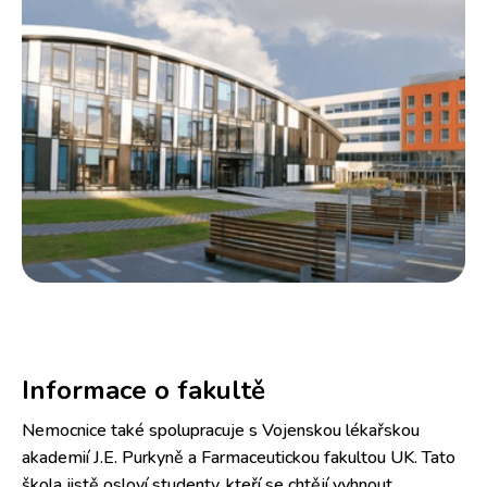
Informace o fakultě
Nemocnice také spolupracuje s Vojenskou lékařskou
akademií J.E. Purkyně a Farmaceutickou fakultou UK. Tato
škola jistě osloví studenty, kteří se chtějí vyhnout