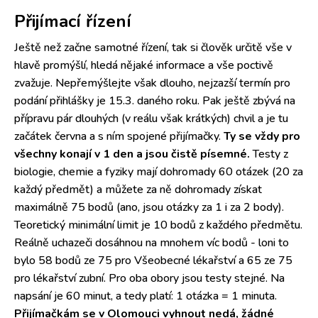
Přijímací řízení
Ještě než začne samotné řízení, tak si člověk určitě vše v
hlavě promýšlí, hledá nějaké informace a vše poctivě
zvažuje. Nepřemýšlejte však dlouho, nejzazší termín pro
podání přihlášky je 15.3. daného roku. Pak ještě zbývá na
přípravu pár dlouhých (v reálu však krátkých) chvil a je tu
začátek června a s ním spojené přijímačky.
Ty se vždy pro
všechny konají v 1 den a jsou čistě písemné.
Testy z
biologie, chemie a fyziky mají dohromady 60 otázek (20 za
každý předmět) a můžete za ně dohromady získat
maximálně 75 bodů (ano, jsou otázky za 1 i za 2 body).
Teoretický minimální limit je 10 bodů z každého předmětu.
Reálně uchazeči dosáhnou na mnohem víc bodů - loni to
bylo 58 bodů ze 75 pro Všeobecné lékařství a 65 ze 75
pro lékařství zubní. Pro oba obory jsou testy stejné. Na
napsání je 60 minut, a tedy platí: 1 otázka = 1 minuta.
Přijímačkám se v Olomouci vyhnout nedá, žádné