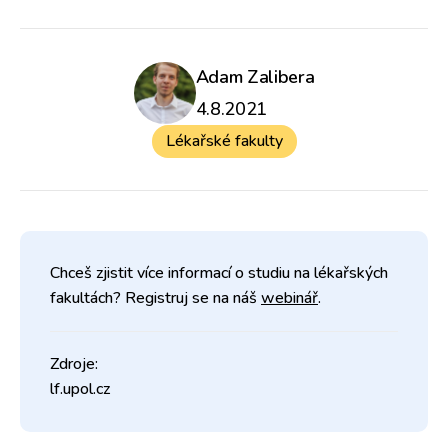
Adam Zalibera
4.8.2021
Lékařské fakulty
Chceš zjistit více informací o studiu na lékařských
fakultách? Registruj se na náš
webinář
.
Zdroje:
lf.upol.cz