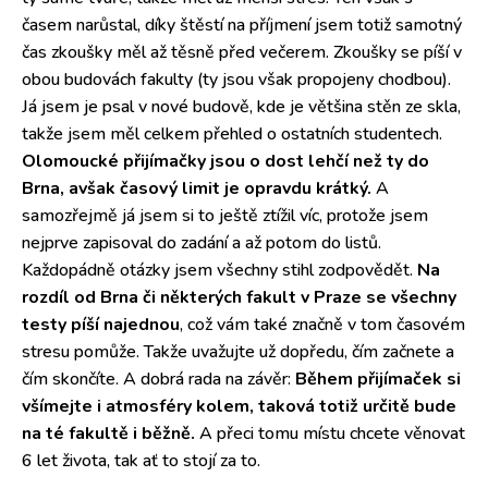
časem narůstal, díky štěstí na příjmení jsem totiž samotný
čas zkoušky měl až těsně před večerem. Zkoušky se píší v
obou budovách fakulty (ty jsou však propojeny chodbou).
Já jsem je psal v nové budově, kde je většina stěn ze skla,
takže jsem měl celkem přehled o ostatních studentech.
Olomoucké přijímačky jsou o dost lehčí než ty do
Brna, avšak časový limit je opravdu krátký.
A
samozřejmě já jsem si to ještě ztížil víc, protože jsem
nejprve zapisoval do zadání a až potom do listů.
Každopádně otázky jsem všechny stihl zodpovědět.
Na
rozdíl od Brna či některých fakult v Praze se všechny
testy píší najednou
, což vám také značně v tom časovém
stresu pomůže. Takže uvažujte už dopředu, čím začnete a
čím skončíte. A dobrá rada na závěr:
Během přijímaček si
všímejte i atmosféry kolem, taková totiž určitě bude
na té fakultě i běžně.
A přeci tomu místu chcete věnovat
6 let života, tak ať to stojí za to.