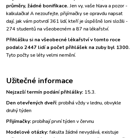
průměry, žádné bonifikace.
Jen vy, vaše hlava a pozor -
kalkulačka! A nezoufejte, přijímačky se opravdu napsat
dají, jak vám potvrdí 361 lidí, kteří je úspěšně loni složili -
274 studentů na všeobecném a 87 na lékařství.
Přihlášku si na všeobecné lékařství v tomto roce
podalo 2447 lidí a počet přihlášek na zuby byl 1300.
Tyto počty se léty velmi nemění.
Užitečné informace
Nejzazší termín podání přihlášky:
15.3.
Den otevřených dveří:
probíhá vždy v lednu, obvykle
druhý týden
Přijímačky:
probíhají první týden v červnu
Modelové otázky:
fakulta žádné nevydává, existuje