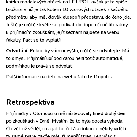
knížka modelových otázek na LF UPOL, avšak je to spíše
brožura, v níž je tak kolem 10 vzorových otázek z každého
předmětu, aby měl člověk alespoň představu, do čeho jde.
Ještě je určitě skvělé se podívat do doporučené literatury
k přijímacím zkouškám, jejíž seznam najdete na webu
fakulty. Fakt se to vyplatí!
Odvolání:
Pokud by vám nevyšlo, určitě se odvolejte. Má
to smysl. Přijímání lidí pod čarou není totiž automatické,
podmínkou je právě se odvolat.
Další informace najdete na webu fakulty:
lf.upol.cz
Retrospektiva
Přijímačky v Olomouci u mě následovaly hned druhý den
po zkouškách v Brně. Myslím, že to byla docela výhoda.
Člověk už věděl, co a jak ho čeká a dokonce někdy viděl i
ty samé tváře, takže měl už menší stres. Ten však s